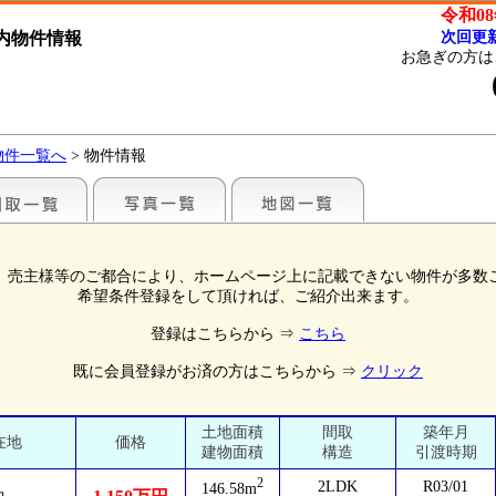
令和08
内物件情報
次回更
お急ぎの方は
物件一覧へ
> 物件情報
、売主様等のご都合により、ホームページ上に記載できない物件が多数
希望条件登録をして頂ければ、ご紹介出来ます。
登録はこちらから ⇒
こちら
既に会員登録がお済の方はこちらから ⇒
クリック
土地面積
間取
築年月
在地
価格
建物面積
構造
引渡時期
2
2LDK
R03/01
146.58m