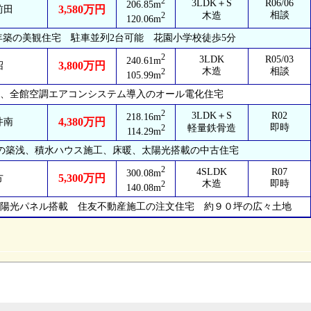
2
3LDK＋S
R06/06
206.85m
3,580万円
前田
相談
2
木造
120.06m
年築の美観住宅 駐車並列2台可能 花園小学校徒歩5分
2
3LDK
R05/03
240.61m
3,800万円
沼
木造
相談
2
105.99m
、全館空調エアコンシステム導入のオール電化住宅
2
3LDK＋S
R02
218.16m
4,380万円
井南
即時
2
軽量鉄骨造
114.29m
築の築浅、積水ハウス施工、床暖、太陽光搭載の中古住宅
2
4SLDK
R07
300.08m
5,300万円
方
木造
即時
2
140.08m
陽光パネル搭載 住友不動産施工の注文住宅 約９０坪の広々土地