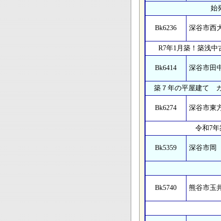
始
Bk6236
深谷市西
R7年1月築！築浅
Bk6414
深谷市田
築７年の平屋建て 
Bk6274
深谷市東
令和7
Bk5359
深谷市岡
Bk5740
熊谷市玉