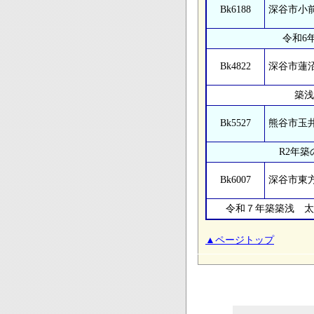
Bk6188
深谷市小
令和6
Bk4822
深谷市蓮
築浅
Bk5527
熊谷市玉
R2年
Bk6007
深谷市東
令和７年築築浅 太
▲ページトップ