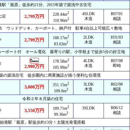
発駅「籠原」徒歩約21分、2015年築で築浅中古住宅
2
4SLDK
R07/01
228.44m
2,799万円
大沼
木造
相談
2
110.96m
中古 ウッドデッキ、カーポート、納戸付 駐車4台以上可能広々敷地
2
2LDK
H31/03
188.17m
2,799万円
中
木造
相談
2
83.63m
カーポート付 オール電化 最寄りの駅、小学校まで徒歩5分の好立地
2
4LDK
R07/08
178.58m
方
木造
即時
2
2,980万円
105.99m
年築の築浅住宅 徒歩圏内に商業施設が揃う便利な住環境
2
3LDK
R02/08
351.15m
3,000万円
木造
相談
2
109.8m
令和２年８月築の住宅
2
R06/12
3SLDK
189.71m
3,550万円
井
相談
2
99.36m
始発駅「籠原」駅徒歩約13分！太陽光発電搭載