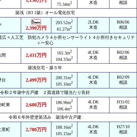
1,150万円
中
木造
相談
2
75.34m
築浅（R3.1築）オール電化住宅
2
2LDK
R06/06
203.52m
中
木造
相談
2
2,390万円
61.27m
庭広々人工芝 防犯カメラ４か所センサーライト４か所付きセキュリテ
ィー安心
2
4LDK
R02/06
165.3m
2,431万円
六間
木造
相談
2
104.33m
築浅住宅・築５年
2
4LDK
R02/09
200.31m
2,499万円
野台
木造
相談
2
105.16m
令和２年築中古戸建 ２面道路で陽当たり良好
2
4LDK
H31/02
186.96m
2,680万円
柴町東
木造
相談
2
106.4m
令和６年外壁塗装済み 築浅中古戸建
2
4LDK
H27/10
188.16m
2,780万円
土里町
木造
相談
2
105.15m