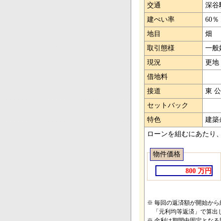
交通
深谷
建ぺい率
60％
地目
畑
取引態様
一般
現況
更地
借地料
接道
東 
セットバック
特色
建築
ローンを組むにあたり
物件価格
800 万円
※ 毎回の返済額が開始か
「元利均等返済」で算出
※ 金利は期間中固定とな