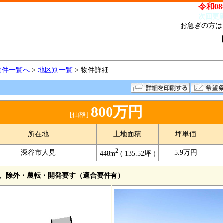
令和08
次回更
お急ぎの方は
物件一覧へ
>
地区別一覧
> 物件詳細
800万円
[価格]
所在地
土地面積
坪単価
2
深谷市人見
5.9万円
448m
( 135.52坪 )
2号、除外・農転・開発要す（適合要件有）