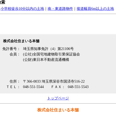
検索
｜
小学校徒歩10分以内の土地
｜
南・東道路物件
｜
接道幅員6m以上の土地
株式会社住まいる本舗
免許番号：
埼玉県知事免許（4）第21106号
会員：
(公社)全国宅地建物取引業保証協会
(公財)東日本不動産流通機構
住所：
〒366-0033 埼玉県深谷市国済寺516-22
ＴＥＬ：
048-551-5544
ＦＡＸ：
048-551-5543
トップページ
株式会社住まいる本舗