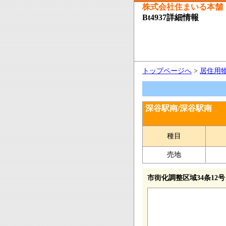
株式会社住まいる本舗
Bt4937詳細情報
トップページへ
>
居住用
深谷駅南/深谷駅南
種目
売地
市街化調整区域34条1