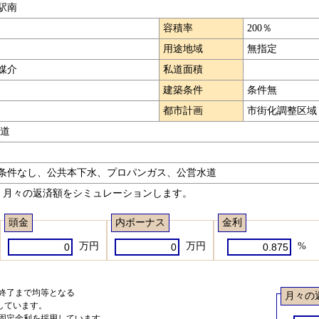
駅南
容積率
200％
用途地域
無指定
媒介
私道面積
建築条件
条件無
都市計画
市街化調整区域
公道
条件なし、公共本下水、プロパンガス、公営水道
、月々の返済額をシミュレーションします。
頭金
内ボーナス
金利
万円
万円
%
ら終了まで均等となる
月々の
しています。
る固定金利を採用しています。