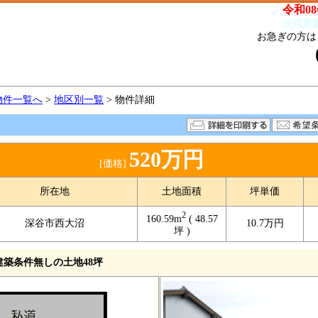
令和08
次回更
お急ぎの方は
物件一覧へ
>
地区別一覧
> 物件詳細
520万円
[価格]
所在地
土地面積
坪単価
2
160.59m
( 48.57
深谷市西大沼
10.7万円
坪 )
建築条件無しの土地48坪