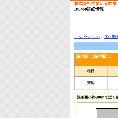
株式会社住まいる本舗
Bt3460詳細情報
トップページへ
>
居住用
深谷駅北/深谷駅北
種目
売地
深谷西小約600ｍで近く