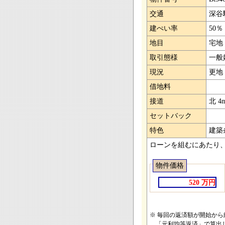
交通
深谷
建ぺい率
50％
地目
宅地
取引態様
一般
現況
更地
借地料
接道
北 4
セットバック
特色
建築
ローンを組むにあたり
物件価格
520 万円
※ 毎回の返済額が開始か
「元利均等返済」で算出