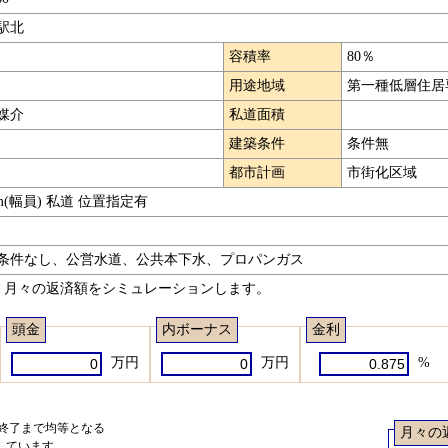
駅北
容積率
80％
用途地域
第一種低層住居
媒介
私道面積
建築条件
条件無
都市計画
市街化区域
m(幅員) 私道 位置指定有
条件なし、公営水道、公共本下水、プロパンガス
、月々の返済額をシミュレーションします。
頭金
内ボーナス
金利
万円
万円
%
ら終了まで均等となる
月々の
しています。