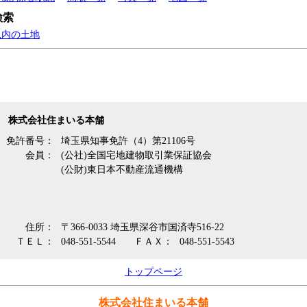
検索
以内の土地
株式会社住まいる本舗
免許番号：
埼玉県知事免許（4）第21106号
会員：
(公社)全国宅地建物取引業保証協会
(公財)東日本不動産流通機構
住所：
〒366-0033 埼玉県深谷市国済寺516-22
ＴＥＬ：
048-551-5544
ＦＡＸ：
048-551-5543
トップページ
株式会社住まいる本舗