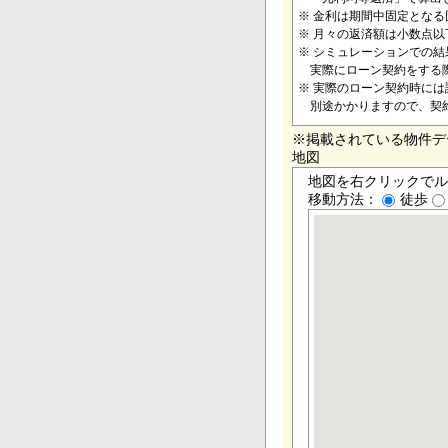
※ 金利は期間中固定とな
※ 月々の返済額は小数点
※ シミュレーションでの
実際にローン契約をする際
※ 実際のローン契約時に
別途かかりますので、契
※掲載されている物件デ
地図
地図を右クリックでル
移動方法：
徒歩