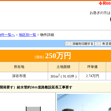
令和08
次回更
お急ぎの方は
物件一覧へ
>
地区別一覧
> 物件詳細
250万円
[価格]
所在地
土地面積
坪単価
2
深谷市境
2.74万円
301m
( 91.05坪 )
・開発要す）給水管約50ｍ道路敷設延長工事要す