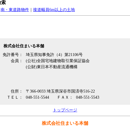
検索
｜
南・東道路物件
｜
接道幅員6m以上の土地
株式会社住まいる本舗
免許番号：
埼玉県知事免許（4）第21106号
会員：
(公社)全国宅地建物取引業保証協会
(公財)東日本不動産流通機構
住所：
〒366-0033 埼玉県深谷市国済寺516-22
ＴＥＬ：
048-551-5544
ＦＡＸ：
048-551-5543
トップページ
株式会社住まいる本舗