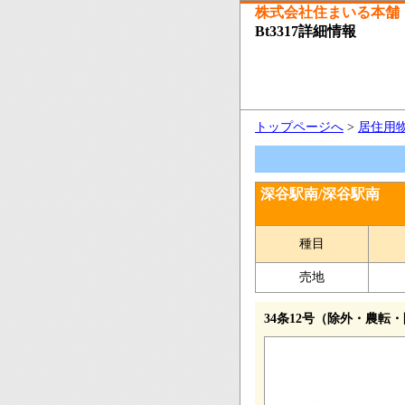
株式会社住まいる本舗
Bt3317詳細情報
トップページへ
>
居住用
深谷駅南/深谷駅南
種目
売地
34条12号（除外・農転