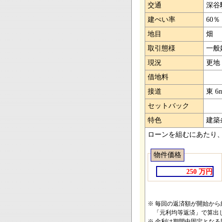
交通
深谷
建ぺい率
60％
地目
畑
取引態様
一般
現況
更地
借地料
接道
東 6
セットバック
特色
建築
ローンを組むにあたり
物件価格
250 万円
※ 毎回の返済額が開始か
「元利均等返済」で算出
※ 金利は期間中固定とな