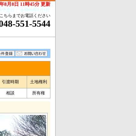
年8月8日 11時45分 更新
新予定日：
令和08年8月9日
こちらまでお電話ください
048-551-5544
引渡時期
土地権利
相談
所有権