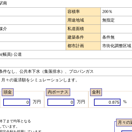
駅南
容積率
200％
用途地域
無指定
媒介
私道面積
建築条件
条件無
都市計画
市街化調整区域
m(幅員) 公道
条件なし、公共本下水（集落排水）、プロパンガス
、月々の返済額をシミュレーションします。
頭金
内ボーナス
金利
万円
万円
%
ら終了まで均等となる
月々の
しています。
る固定金利を採用しています。