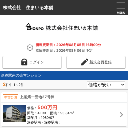
株式会社 住まいる本舗
MENU
情報更新日：2026年08月05日 16時00分
次回更新日：2026年08月06日 予定
ログイン
新規会員登録
深谷駅南の売マンション
2
件中 1～2件
上柴第一団地37号棟
中古公団
500万円
価格：
間取：4LDK 面積：93.84m²
築年月：1980/07
深谷駅南・深谷駅南：