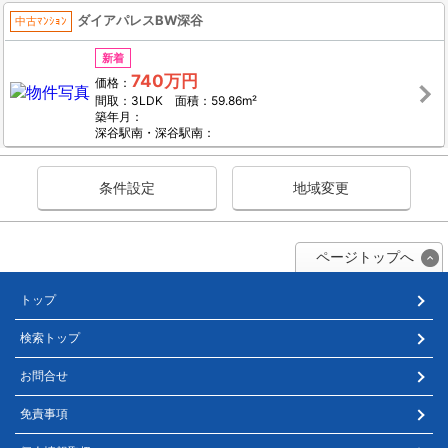
ダイアパレスBW深谷
中古ﾏﾝｼｮﾝ
新着
740万円
価格：
間取：3LDK 面積：59.86m²
築年月：
深谷駅南・深谷駅南：
条件設定
地域変更
ページトップへ
トップ
検索トップ
お問合せ
免責事項