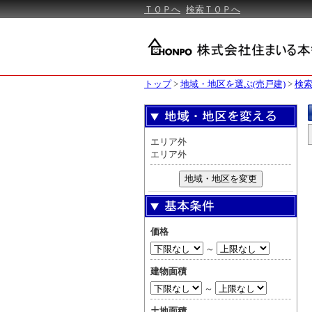
ＴＯＰへ
検索ＴＯＰへ
トップ
>
地域・地区を選ぶ(売戸建)
>
検索
エリア外
エリア外
地域・地区を変更
価格
～
建物面積
～
土地面積