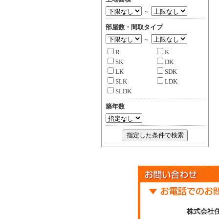
～
部屋数・間取タイプ
～
R
K
SK
DK
LK
SDK
SLK
LDK
SLDK
築年数
指定した条件で検索
株式会社